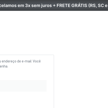
celamos em 3x sem juros + FRETE GRÁTIS (RS, SC e
u endereço de e-mail. Você
senha.